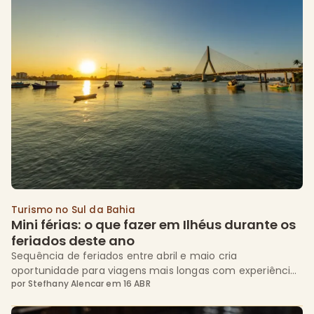
Turismo no Sul da Bahia
Mini férias: o que fazer em Ilhéus durante os 
feriados deste ano
Sequência de feriados entre abril e maio cria
oportunidade para viagens mais longas com experiências
por
Stefhany Alencar
em
16 ABR
de praia, gastronomia e resorts pé na areia