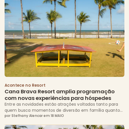
Acontece no Resort
Cana Brava Resort amplia programação 
com novas experiências para hóspedes
Entre as novidades estão atrações voltadas tanto para
quem busca momentos de diversão em família quanto
por
Stefhany Alencar
em
18 MAIO
para hóspedes que desejam incluir movimento, interação
e novas descobertas durante as férias. Confira: