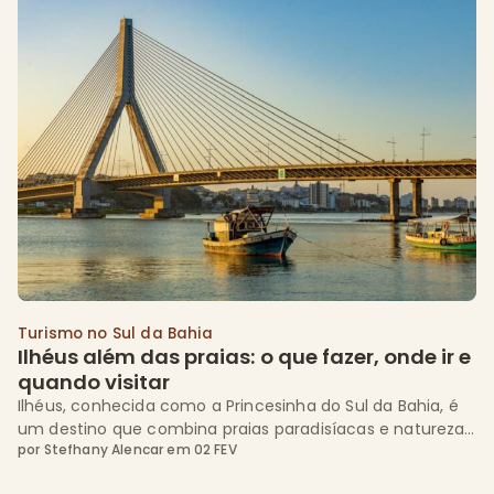
valoriza sabores regionais e pratos da cozinha brasileira e
internacional. A seguir, veja um guia completo para
aproveitar todas as […]
Turismo no Sul da Bahia
Ilhéus além das praias: o que fazer, onde ir e 
quando visitar
Ilhéus, conhecida como a Princesinha do Sul da Bahia, é
um destino que combina praias paradisíacas e natureza
por
Stefhany Alencar
em
02 FEV
exuberante. Mas a cidade oferece muito mais do que
isso: ela reúne pontos turísticos históricos e cheios de