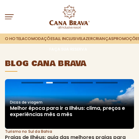
O HOTEL
ACOMODAÇÕES
ALL INCLUSIVE
LAZER
CRIANÇAS
PROMOÇÕE
FAÇA SUA RESERVA
BLOG CANA BRAVA
Dicas de viagem
Dicas de viagem
Dicas de viagem
Dicas de viagem
Costa do Cacau: guia de praias, cultura e 
Melhor época para ir a Ilhéus: clima, preços e 
Onde ficar em Ilhéus: centro, praias ou resort 
Como chegar a Ilhéus: avião, carro, ônibus e 
passeio no sul da Bahia
experiências mês a mês
all inclusive?
transfer
Turismo no Sul da Bahia
Praias de Ilhéus: guia das melhores praias para 