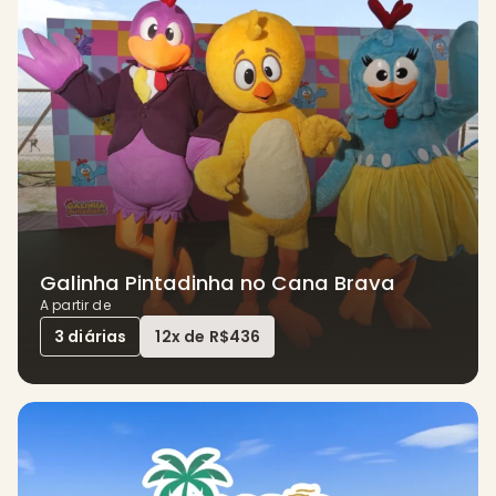
h
i
a
Galinha Pintadinha no Cana Brava
A partir de
3 diárias
12x de R$436