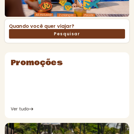
v
a
Quando você quer viajar?
A
Pesquisar
l
Promoções
l
I
n
Ver tudo
c