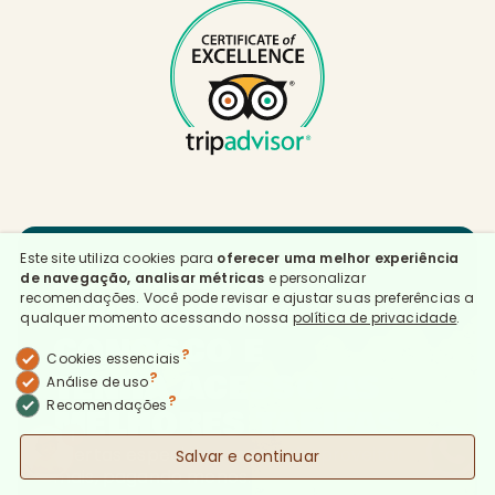
Este site utiliza cookies para
oferecer uma melhor experiência
RESERVE
de navegação, analisar métricas
e personalizar
recomendações. Você pode revisar e ajustar suas preferências a
DIRETAMENTE
qualquer momento acessando nossa
política de privacidade
.
CONOSCO E
?
Cookies essenciais
TENHA ACESSO AS
?
Análise de uso
?
Recomendações
MELHORES TARIFAS
1
Ofertas especiais para você aproveitar
Salvar e continuar
mais, pagando menos.