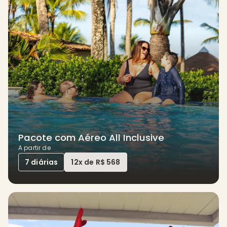
s
o
r
t
n
Pacote com Aéreo All Inclusive
A partir de
a
7 diárias
12x de R$ 568
B
a