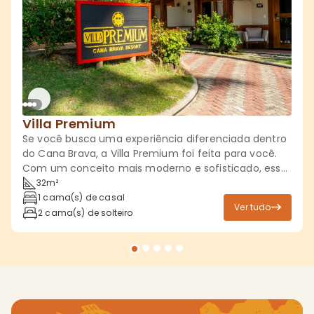
Villa Premium
Se você busca uma experiência diferenciada dentro
do Cana Brava, a Villa Premium foi feita para você.
Com um conceito mais moderno e sofisticado, essa
acomodação combina conforto, localização

32m²

estratégica e benefícios exclusivos para transformar
1 cama(s) de casal
Ver tudo
sua estadia em algo ainda mais especial. Cada

2 cama(s) de solteiro
detalhe foi pensado para elevar o seu padrão de
hospedagem.