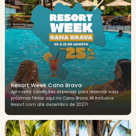
l
u
s
i
v
Resort Week Cana Brava
e
Aproveite condições especiais para reservar suas
próximas férias aqui no Cana Brava All Inclusive
Resort com até dezembro de 2027!
R
e