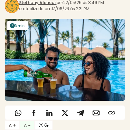
Stefhany Alencar
em
22/05/26 às 8:46 PM
e atualizado em
17/06/26 às 2:21 PM
3 min.
A +
A −