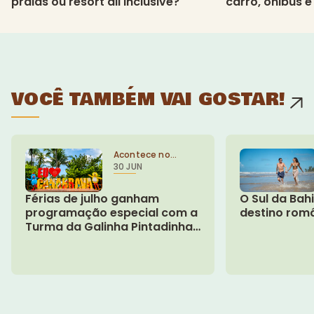
praias ou resort all inclusive?
carro, ônibus e
VOCÊ TAMBÉM VAI GOSTAR!
Acontece no
30 JUN
Resort
Férias de julho ganham
O Sul da Bah
programação especial com a
destino rom
Turma da Galinha Pintadinha
no Cana Brava Resort