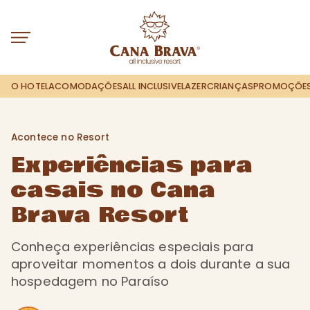
O HOTEL
ACOMODAÇÕES
ALL INCLUSIVE
LAZER
CRIANÇAS
PROMOÇÕE
Acontece no Resort
Acontece no Resort
Experiências para
casais no Cana
Brava Resort
Conheça experiências especiais para
aproveitar momentos a dois durante a sua
hospedagem no Paraíso