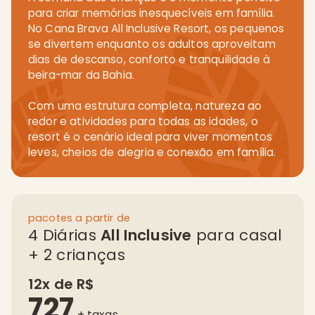
para criar memórias inesquecíveis em família.
No Cana Brava All Inclusive Resort, os pequenos
se divertem enquanto os adultos aproveitam
dias de descanso, conforto e tranquilidade à
beira-mar da Bahia.
Com uma estrutura completa, natureza ao
redor e atividades para todas as idades, o
resort é o cenário ideal para viver momentos
leves, cheios de alegria e conexão em família.
pacotes a partir de
4 Diárias
All Inclusive
para casal
+ 2 crianças
12x de R$
727
+ taxas