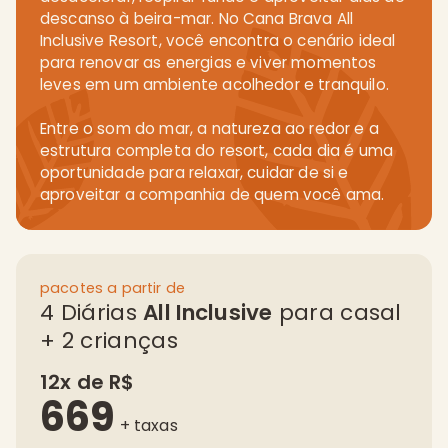
descanso à beira-mar. No Cana Brava All
Inclusive Resort, você encontra o cenário ideal
para renovar as energias e viver momentos
leves em um ambiente acolhedor e tranquilo.
Entre o som do mar, a natureza ao redor e a
estrutura completa do resort, cada dia é uma
oportunidade para relaxar, cuidar de si e
aproveitar a companhia de quem você ama.
pacotes a partir de
4 Diárias
All Inclusive
para casal
+ 2 crianças
12x de R$
669
+ taxas