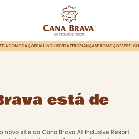
TEL
ACOMODAÇÕES
ALL INCLUSIVE
LAZER
CRIANÇAS
PROMOÇÕES
PRÉ-CH
Brava está de
o novo site do Cana Brava All Inclusive Resort