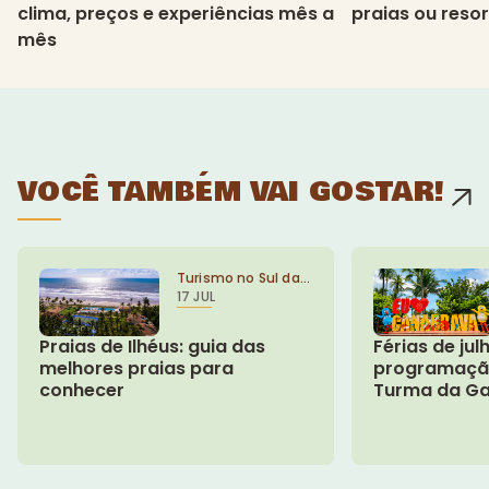
clima, preços e experiências mês a
praias ou resort
mês
VOCÊ TAMBÉM VAI GOSTAR!
Turismo no Sul da
17 JUL
Bahia
Praias de Ilhéus: guia das
Férias de ju
melhores praias para
programação
conhecer
Turma da Ga
no Cana Bra