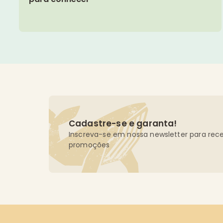
Cadastre-se e garanta!
Inscreva-se em nossa newsletter para rece
promoções