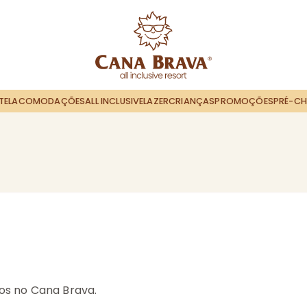
TEL
ACOMODAÇÕES
ALL INCLUSIVE
LAZER
CRIANÇAS
PROMOÇÕES
PRÉ-CH
os no Cana Brava.