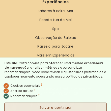
Experiências
Sabores à Beira-Mar
Pacote Lua de Mel
Spa
Observação de Baleias
Passeio para Itacaré
Mais em Experiências
Este site utiliza cookies para
oferecer uma melhor experiência
de navegação, analisar métricas
e personalizar
recomendações. Você pode revisar e ajustar suas preferências a
qualquer momento acessando nossa
política de privacidade
.
?
Cookies essenciais
© 2026 Cana Brava All Inclusive Resort
?
Análise de uso
CNPJ: 33.795.303/0001-05
?
Recomendações
1
Salvar e continuar